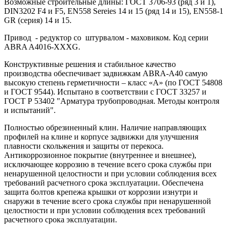
Возможные строительные длины: ГОСТ 3706-93 (ряд 3 и 1),
DIN3202 F4 и F5, EN558 Sereies 14 и 15 (ряд 14 и 15), EN558-1
GR (серия) 14 и 15.
Привод - редуктор со штурвалом - маховиком. Код серии
ABRA A4016-XXXG.
Конструктивные решения и стабильное качество
производства обеспечивает задвижкам ABRA-A40 самую
высокую степень герметичности – класс «А» (по ГОСТ 54808
и ГОСТ 9544). Испытано в соответствии с ГОСТ 33257 и
ГОСТ Р 53402 "Арматура трубопроводная. Методы контроля
и испытаний".
Полностью обрезиненный клин. Наличие направляющих
профилей на клине и корпусе задвижки для улучшения
плавности скольжения и защиты от перекоса.
Антикоррозионное покрытие (внутреннее и внешнее),
исключающее коррозию в течение всего срока службы при
ненарушенной целостности и при условии соблюдения всех
требований расчетного срока эксплуатации. Обеспечена
защита болтов крепежа крышки от коррозии изнутри и
снаружи в течение всего срока службы при ненарушенной
целостности и при условии соблюдения всех требований
расчетного срока эксплуатации.