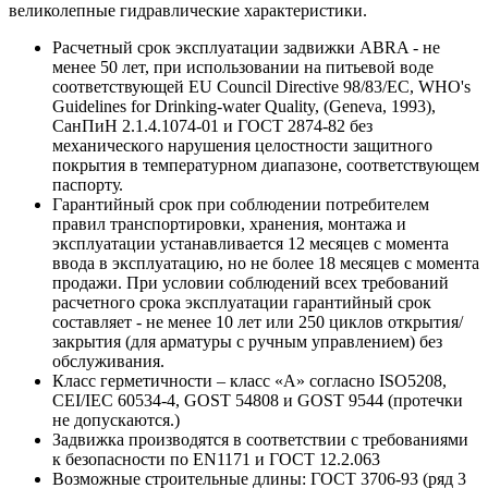
великолепные гидравлические характеристики.
Расчетный срок эксплуатации задвижки ABRA - не
менее 50 лет, при использовании на питьевой воде
соответствующей EU Council Directive 98/83/EC, WHO's
Guidelines for Drinking-water Quality, (Geneva, 1993),
СанПиН 2.1.4.1074-01 и ГОСТ 2874-82 без
механического нарушения целостности защитного
покрытия в температурном диапазоне, соответствующем
паспорту.
Гарантийный срок при соблюдении потребителем
правил транспортировки, хранения, монтажа и
эксплуатации устанавливается 12 месяцев с момента
ввода в эксплуатацию, но не более 18 месяцев с момента
продажи. При условии соблюдений всех требований
расчетного срока эксплуатации гарантийный срок
составляет - не менее 10 лет или 250 циклов открытия/
закрытия (для арматуры с ручным управлением) без
обслуживания.
Класс герметичности – класс «А» согласно ISO5208,
CEI/IEC 60534-4, GOST 54808 и GOST 9544 (протечки
не допускаются.)
Задвижка производятся в соответствии с требованиями
к безопасности по EN1171 и ГОСТ 12.2.063
Возможные строительные длины: ГОСТ 3706-93 (ряд 3