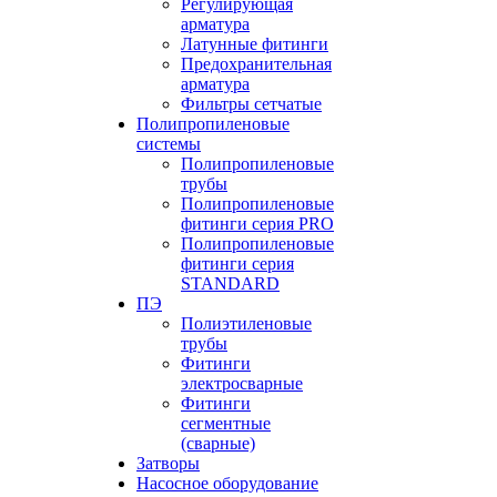
Регулирующая
арматура
Латунные фитинги
Предохранительная
арматура
Фильтры сетчатые
Полипропиленовые
системы
Полипропиленовые
трубы
Полипропиленовые
фитинги серия PRO
Полипропиленовые
фитинги серия
STANDARD
ПЭ
Полиэтиленовые
трубы
Фитинги
электросварные
Фитинги
сегментные
(сварные)
Затворы
Насосное оборудование