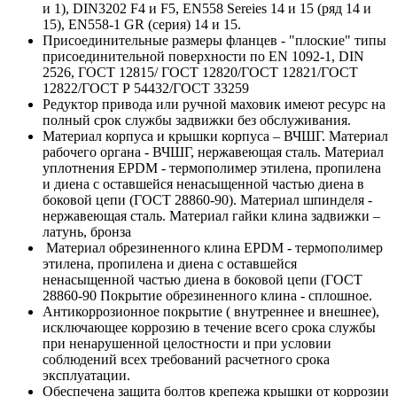
и 1), DIN3202 F4 и F5, EN558 Sereies 14 и 15 (ряд 14 и
15), EN558-1 GR (серия) 14 и 15.
Присоединительные размеры фланцев - "плоские" типы
присоединительной поверхности по EN 1092-1, DIN
2526, ГОСТ 12815/ ГОСТ 12820/ГОСТ 12821/ГОСТ
12822/ГОСТ Р 54432/ГОСТ 33259
Редуктор привода или ручной маховик имеют ресурс на
полный срок службы задвижки без обслуживания.
Материал корпуса и крышки корпуса – ВЧШГ. Материал
рабочего органа - ВЧШГ, нержавеющая сталь. Материал
уплотнения ЕРDМ - термополимер этилена, пропилена
и диена с оставшейся ненасыщенной частью диена в
боковой цепи (ГОСТ 28860-90). Материал шпинделя -
нержавеющая сталь. Материал гайки клина задвижки –
латунь, бронза
Материал обрезиненного клина ЕРDМ - термополимер
этилена, пропилена и диена с оставшейся
ненасыщенной частью диена в боковой цепи (ГОСТ
28860-90 Покрытие обрезиненного клина - сплошное.
Антикоррозионное покрытие ( внутреннее и внешнее),
исключающее коррозию в течение всего срока службы
при ненарушенной целостности и при условии
соблюдений всех требований расчетного срока
эксплуатации.
Обеспечена защита болтов крепежа крышки от коррозии