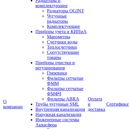
Радиаторы и
комплектующие
Радиаторы OGINT
Чугунные
радиаторы
Комплектующие
Приборы учета и КИПиА
Манометры
Счетчики воды
Теплосчетчики
Сопутствующие
товары
Приборы очистки и
регулирования
Грязевики
Фильтры сетчатые
ФММ
Фильтры сетчатые
ФМФЧ
Фильтры ABRA
Оплата
О
Трубы чугунные SML
и
Сертифика
компании
Внутренняя канализация
доставка
Наружная канализация
Инженерные системы
Аквасфера