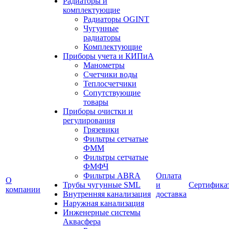
Радиаторы и
комплектующие
Радиаторы OGINT
Чугунные
радиаторы
Комплектующие
Приборы учета и КИПиА
Манометры
Счетчики воды
Теплосчетчики
Сопутствующие
товары
Приборы очистки и
регулирования
Грязевики
Фильтры сетчатые
ФММ
Фильтры сетчатые
ФМФЧ
Фильтры ABRA
Оплата
О
Трубы чугунные SML
и
Сертифика
компании
Внутренняя канализация
доставка
Наружная канализация
Инженерные системы
Аквасфера