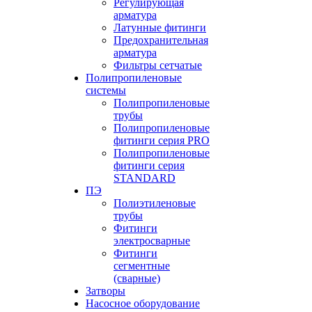
Регулирующая
арматура
Латунные фитинги
Предохранительная
арматура
Фильтры сетчатые
Полипропиленовые
системы
Полипропиленовые
трубы
Полипропиленовые
фитинги серия PRO
Полипропиленовые
фитинги серия
STANDARD
ПЭ
Полиэтиленовые
трубы
Фитинги
электросварные
Фитинги
сегментные
(сварные)
Затворы
Насосное оборудование