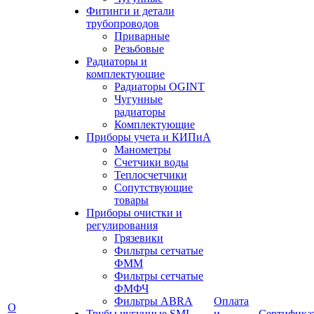
Фитинги и детали
трубопроводов
Приварные
Резьбовые
Радиаторы и
комплектующие
Радиаторы OGINT
Чугунные
радиаторы
Комплектующие
Приборы учета и КИПиА
Манометры
Счетчики воды
Теплосчетчики
Сопутствующие
товары
Приборы очистки и
регулирования
Грязевики
Фильтры сетчатые
ФММ
Фильтры сетчатые
ФМФЧ
Фильтры ABRA
Оплата
О
Трубы чугунные SML
и
Сертифика