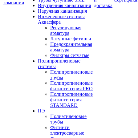
компании
Внутренняя канализация
доставка
Наружная канализация
Инженерные системы
Аквасфера
Регулирующая
арматура
Латунные фитинги
Предохранительная
арматура
Фильтры сетчатые
Полипропиленовые
системы
Полипропиленовые
трубы
Полипропиленовые
фитинги серия PRO
Полипропиленовые
фитинги серия
STANDARD
ПЭ
Полиэтиленовые
трубы
Фитинги
электросварные