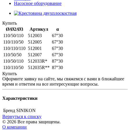
Насосное оборудование
Купить
Ø/Ø2/Ø3
Артикул
α
110/50/110
512003
67°30
110/110/50
512005
67°30
110/110/110
512001
67°30
110/50/50
512007
67°30
110/50/110
512033R*
87°30
110/110/50
512035R**
87°30
Купить
Оформите заявку на сайте, мы свяжемся с вами в ближайшее
время и ответим на все интересующие вопросы.
Характеристики
Бренд
SINIKON
Вернуться к списку
© 2026 Все права защищены.
О компании