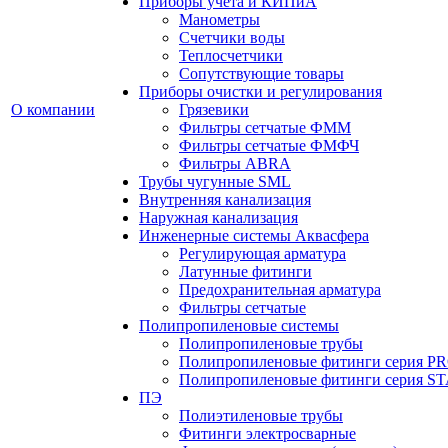
Приборы учета и КИПиА
Манометры
Счетчики воды
Теплосчетчики
Сопутствующие товары
Приборы очистки и регулирования
О компании
Грязевики
Фильтры сетчатые ФММ
Фильтры сетчатые ФМФЧ
Фильтры ABRA
Трубы чугунные SML
Внутренняя канализация
Наружная канализация
Инженерные системы Аквасфера
Регулирующая арматура
Латунные фитинги
Предохранительная арматура
Фильтры сетчатые
Полипропиленовые системы
Полипропиленовые трубы
Полипропиленовые фитинги серия P
Полипропиленовые фитинги серия 
ПЭ
Полиэтиленовые трубы
Фитинги электросварные