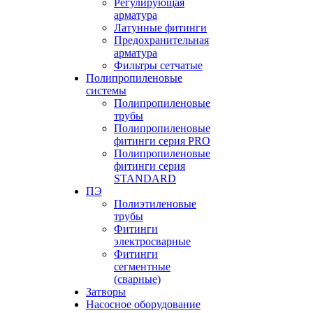
Регулирующая
арматура
Латунные фитинги
Предохранительная
арматура
Фильтры сетчатые
Полипропиленовые
системы
Полипропиленовые
трубы
Полипропиленовые
фитинги серия PRO
Полипропиленовые
фитинги серия
STANDARD
ПЭ
Полиэтиленовые
трубы
Фитинги
электросварные
Фитинги
сегментные
(сварные)
Затворы
Насосное оборудование