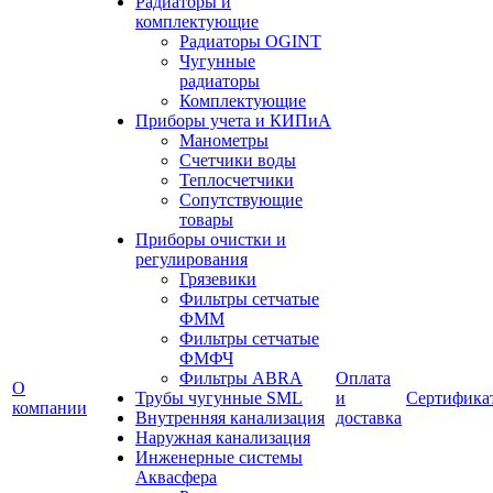
Радиаторы и
комплектующие
Радиаторы OGINT
Чугунные
радиаторы
Комплектующие
Приборы учета и КИПиА
Манометры
Счетчики воды
Теплосчетчики
Сопутствующие
товары
Приборы очистки и
регулирования
Грязевики
Фильтры сетчатые
ФММ
Фильтры сетчатые
ФМФЧ
Фильтры ABRA
Оплата
О
Трубы чугунные SML
и
Сертифика
компании
Внутренняя канализация
доставка
Наружная канализация
Инженерные системы
Аквасфера