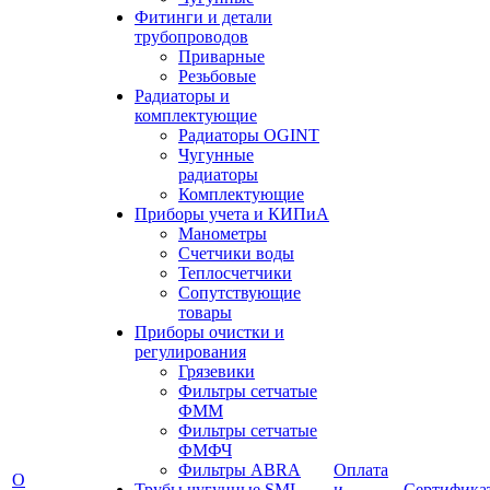
Фитинги и детали
трубопроводов
Приварные
Резьбовые
Радиаторы и
комплектующие
Радиаторы OGINT
Чугунные
радиаторы
Комплектующие
Приборы учета и КИПиА
Манометры
Счетчики воды
Теплосчетчики
Сопутствующие
товары
Приборы очистки и
регулирования
Грязевики
Фильтры сетчатые
ФММ
Фильтры сетчатые
ФМФЧ
Фильтры ABRA
Оплата
О
Трубы чугунные SML
и
Сертифика