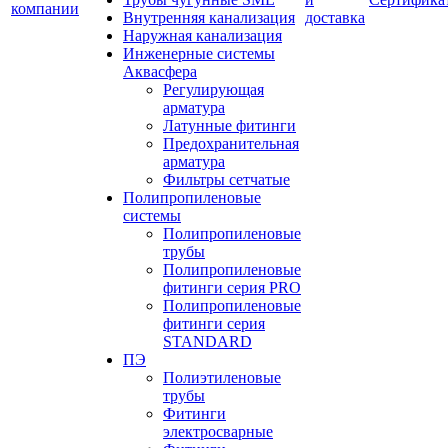
компании
Внутренняя канализация
доставка
Наружная канализация
Инженерные системы
Аквасфера
Регулирующая
арматура
Латунные фитинги
Предохранительная
арматура
Фильтры сетчатые
Полипропиленовые
системы
Полипропиленовые
трубы
Полипропиленовые
фитинги серия PRO
Полипропиленовые
фитинги серия
STANDARD
ПЭ
Полиэтиленовые
трубы
Фитинги
электросварные