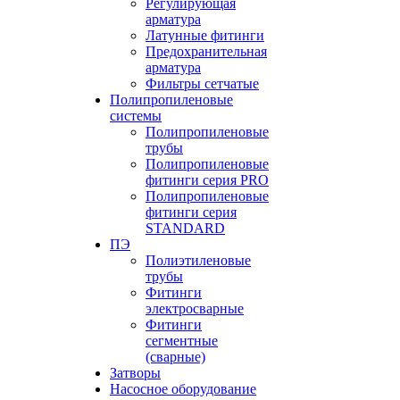
Регулирующая
арматура
Латунные фитинги
Предохранительная
арматура
Фильтры сетчатые
Полипропиленовые
системы
Полипропиленовые
трубы
Полипропиленовые
фитинги серия PRO
Полипропиленовые
фитинги серия
STANDARD
ПЭ
Полиэтиленовые
трубы
Фитинги
электросварные
Фитинги
сегментные
(сварные)
Затворы
Насосное оборудование