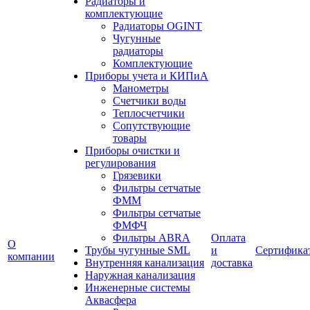
Радиаторы и
комплектующие
Радиаторы OGINT
Чугунные
радиаторы
Комплектующие
Приборы учета и КИПиА
Манометры
Счетчики воды
Теплосчетчики
Сопутствующие
товары
Приборы очистки и
регулирования
Грязевики
Фильтры сетчатые
ФММ
Фильтры сетчатые
ФМФЧ
Фильтры ABRA
Оплата
О
Трубы чугунные SML
и
Сертифика
компании
Внутренняя канализация
доставка
Наружная канализация
Инженерные системы
Аквасфера