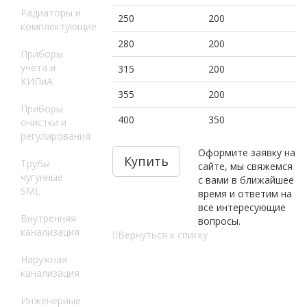
Радиаторы и
250
200
комплектующие
280
200
Приборы
учета и
315
200
КИПиА
355
200
Приборы
400
350
очистки и
регулирования
Оформите заявку на
Купить
Трубы
сайте, мы свяжемся
чугунные
с вами в ближайшее
SML
время и ответим на
все интересующие
Внутренняя
вопросы.
канализация
Вернуться к списку
Наружная
канализация
Инженерные