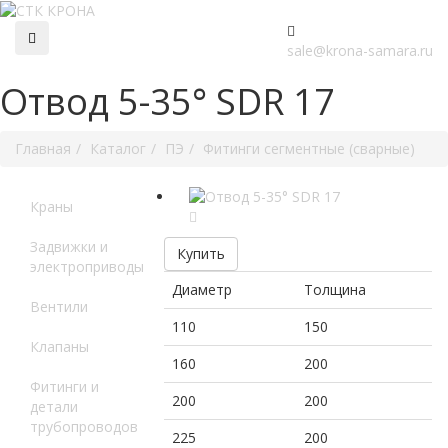
sale@krona-samara.ru
Отвод 5-35° SDR 17
Главная
Каталог
ПЭ
Фитинги сегментные (сварные)
Краны
Задвижки и
Купить
электроприводы
Диаметр
Толщина
Вентили
110
150
Клапаны
160
200
Фитинги и
200
200
детали
трубопроводов
225
200