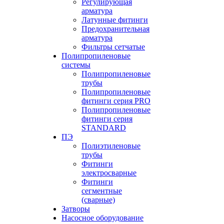
Регулирующая
арматура
Латунные фитинги
Предохранительная
арматура
Фильтры сетчатые
Полипропиленовые
системы
Полипропиленовые
трубы
Полипропиленовые
фитинги серия PRO
Полипропиленовые
фитинги серия
STANDARD
ПЭ
Полиэтиленовые
трубы
Фитинги
электросварные
Фитинги
сегментные
(сварные)
Затворы
Насосное оборудование