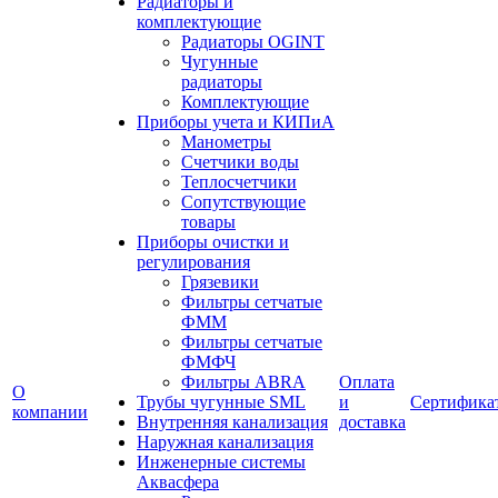
Радиаторы и
комплектующие
Радиаторы OGINT
Чугунные
радиаторы
Комплектующие
Приборы учета и КИПиА
Манометры
Счетчики воды
Теплосчетчики
Сопутствующие
товары
Приборы очистки и
регулирования
Грязевики
Фильтры сетчатые
ФММ
Фильтры сетчатые
ФМФЧ
Фильтры ABRA
Оплата
О
Трубы чугунные SML
и
Сертифика
компании
Внутренняя канализация
доставка
Наружная канализация
Инженерные системы
Аквасфера