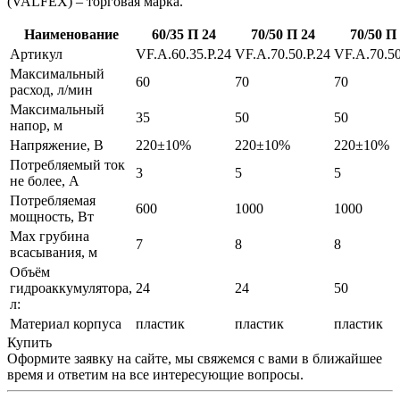
(VALFEX) – торговая марка.
Наименование
60/35 П 24
70/50 П 24
70/50 П
Артикул
VF.A.60.35.P.24
VF.A.70.50.P.24
VF.A.70.50
Максимальный
60
70
70
расход, л/мин
Максимальный
35
50
50
напор, м
Напряжение, В
220±10%
220±10%
220±10%
Потребляемый ток
3
5
5
не более, А
Потребляемая
600
1000
1000
мощность, Вт
Max грубина
7
8
8
всасывания, м
Объём
гидроаккумулятора,
24
24
50
л:
Материал корпуса
пластик
пластик
пластик
Купить
Оформите заявку на сайте, мы свяжемся с вами в ближайшее
время и ответим на все интересующие вопросы.