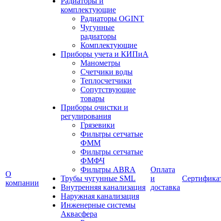
Радиаторы и
комплектующие
Радиаторы OGINT
Чугунные
радиаторы
Комплектующие
Приборы учета и КИПиА
Манометры
Счетчики воды
Теплосчетчики
Сопутствующие
товары
Приборы очистки и
регулирования
Грязевики
Фильтры сетчатые
ФММ
Фильтры сетчатые
ФМФЧ
Фильтры ABRA
Оплата
О
Трубы чугунные SML
и
Сертифика
компании
Внутренняя канализация
доставка
Наружная канализация
Инженерные системы
Аквасфера