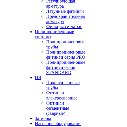
Регулирующая
арматура
Латунные фитинги
Предохранительная
арматура
Фильтры сетчатые
Полипропиленовые
системы
Полипропиленовые
трубы
Полипропиленовые
фитинги серия PRO
Полипропиленовые
фитинги серия
STANDARD
ПЭ
Полиэтиленовые
трубы
Фитинги
электросварные
Фитинги
сегментные
(сварные)
Затворы
Насосное оборудование