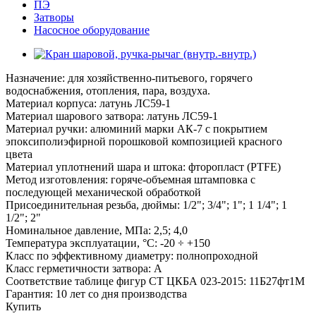
ПЭ
Затворы
Насосное оборудование
Назначение: для хозяйственно-питьевого, горячего
водоснабжения, отопления, пара, воздуха.
Материал корпуса: латунь ЛС59-1
Материал шарового затвора: латунь ЛС59-1
Материал ручки: алюминий марки АК-7 с покрытием
эпоксиполиэфирной порошковой композицией красного
цвета
Материал уплотнений шара и штока: фторопласт (PTFE)
Метод изготовления: горяче-объемная штамповка с
последующей механической обработкой
Присоединительная резьба, дюймы: 1/2"; 3/4"; 1"; 1 1/4"; 1
1/2"; 2"
Номинальное давление, МПа: 2,5; 4,0
Температура эксплуатации, °С: -20 ÷ +150
Класс по эффективному диаметру: полнопроходной
Класс герметичности затвора: А
Соответствие таблице фигур СТ ЦКБА 023-2015: 11Б27фт1М
Гарантия: 10 лет со дня производства
Купить