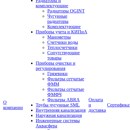
Радиаторы и
комплектующие
Радиаторы OGINT
Чугунные
радиаторы
Комплектующие
Приборы учета и КИПиА
Манометры
Счетчики воды
Теплосчетчики
Сопутствующие
товары
Приборы очистки и
регулирования
Грязевики
Фильтры сетчатые
ФММ
Фильтры сетчатые
ФМФЧ
Фильтры ABRA
Оплата
О
Трубы чугунные SML
и
Сертифика
компании
Внутренняя канализация
доставка
Наружная канализация
Инженерные системы
Аквасфера