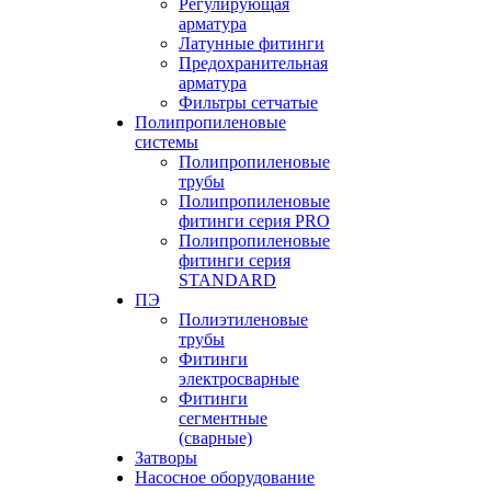
Регулирующая
арматура
Латунные фитинги
Предохранительная
арматура
Фильтры сетчатые
Полипропиленовые
системы
Полипропиленовые
трубы
Полипропиленовые
фитинги серия PRO
Полипропиленовые
фитинги серия
STANDARD
ПЭ
Полиэтиленовые
трубы
Фитинги
электросварные
Фитинги
сегментные
(сварные)
Затворы
Насосное оборудование