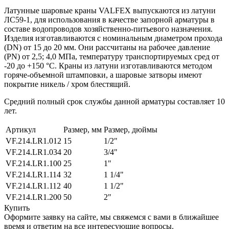
Латунные шаровые краны VALFEX выпускаются из латуни
ЛС59-1, для использования в качестве запорной арматуры в
составе водопроводов хозяйственно-питьевого назначения.
Изделия изготавливаются c номинальным диаметром прохода
(DN) от 15 до 20 мм. Они рассчитаны на рабочее давление
(PN) от 2,5; 4,0 МПa, температуру транспортируемых сред от
-20 до +150 °C. Краны из латуни изготавливаются методом
горяче-объемной штамповки, а шаровые затворы имеют
покрытие никель / хром блестящий.
Средний полный срок службы данной арматуры составляет 10
лет.
Артикул
Размер, мм
Размер, дюймы
VF.214.LR1.012
15
1/2"
VF.214.LR1.034
20
3/4"
VF.214.LR1.100
25
1"
VF.214.LR1.114
32
1 1/4"
VF.214.LR1.112
40
1 1/2"
VF.214.LR1.200
50
2"
Купить
Оформите заявку на сайте, мы свяжемся с вами в ближайшее
время и ответим на все интересующие вопросы.