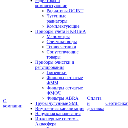
Радиаторы и
комплектующие
Радиаторы OGINT
Чугунные
радиаторы
Комплектующие
Приборы учета и КИПиА
Манометры
Счетчики воды
Теплосчетчики
Сопутствующие
товары
Приборы очистки и
регулирования
Грязевики
Фильтры сетчатые
ФММ
Фильтры сетчатые
ФМФЧ
Фильтры ABRA
Оплата
О
Трубы чугунные SML
и
Сертифика
компании
Внутренняя канализация
доставка
Наружная канализация
Инженерные системы
Аквасфера