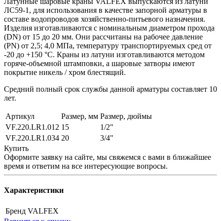
Латунные шаровые краны VALFEX выпускаются из латуни
ЛС59-1, для использования в качестве запорной арматуры в
составе водопроводов хозяйственно-питьевого назначения.
Изделия изготавливаются c номинальным диаметром прохода
(DN) от 15 до 20 мм. Они рассчитаны на рабочее давление
(PN) от 2,5; 4,0 МПa, температуру транспортируемых сред от
-20 до +150 °C. Краны из латуни изготавливаются методом
горяче-объемной штамповки, а шаровые затворы имеют
покрытие никель / хром блестящий.
Средний полный срок службы данной арматуры составляет 10
лет.
Артикул
Размер, мм
Размер, дюймы
VF.220.LR1.012
15
1/2"
VF.220.LR1.034
20
3/4"
Купить
Оформите заявку на сайте, мы свяжемся с вами в ближайшее
время и ответим на все интересующие вопросы.
Характеристики
Бренд
VALFEX