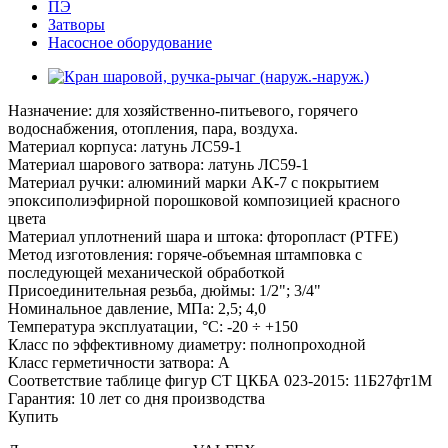
ПЭ
Затворы
Насосное оборудование
Назначение: для хозяйственно-питьевого, горячего
водоснабжения, отопления, пара, воздуха.
Материал корпуса: латунь ЛС59-1
Материал шарового затвора: латунь ЛС59-1
Материал ручки: алюминий марки АК-7 с покрытием
эпоксиполиэфирной порошковой композицией красного
цвета
Материал уплотнений шара и штока: фторопласт (PTFE)
Метод изготовления: горяче-объемная штамповка с
последующей механической обработкой
Присоединительная резьба, дюймы: 1/2"; 3/4"
Номинальное давление, МПа: 2,5; 4,0
Температура эксплуатации, °С: -20 ÷ +150
Класс по эффективному диаметру: полнопроходной
Класс герметичности затвора: А
Соответствие таблице фигур СТ ЦКБА 023-2015: 11Б27фт1М
Гарантия: 10 лет со дня производства
Купить