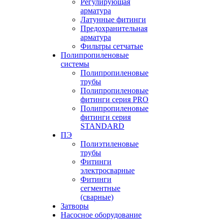
Регулирующая
арматура
Латунные фитинги
Предохранительная
арматура
Фильтры сетчатые
Полипропиленовые
системы
Полипропиленовые
трубы
Полипропиленовые
фитинги серия PRO
Полипропиленовые
фитинги серия
STANDARD
ПЭ
Полиэтиленовые
трубы
Фитинги
электросварные
Фитинги
сегментные
(сварные)
Затворы
Насосное оборудование