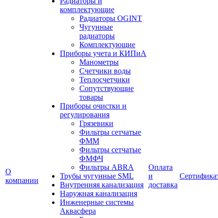
Радиаторы и
комплектующие
Радиаторы OGINT
Чугунные
радиаторы
Комплектующие
Приборы учета и КИПиА
Манометры
Счетчики воды
Теплосчетчики
Сопутствующие
товары
Приборы очистки и
регулирования
Грязевики
Фильтры сетчатые
ФММ
Фильтры сетчатые
ФМФЧ
Фильтры ABRA
Оплата
О
Трубы чугунные SML
и
Сертифика
компании
Внутренняя канализация
доставка
Наружная канализация
Инженерные системы
Аквасфера