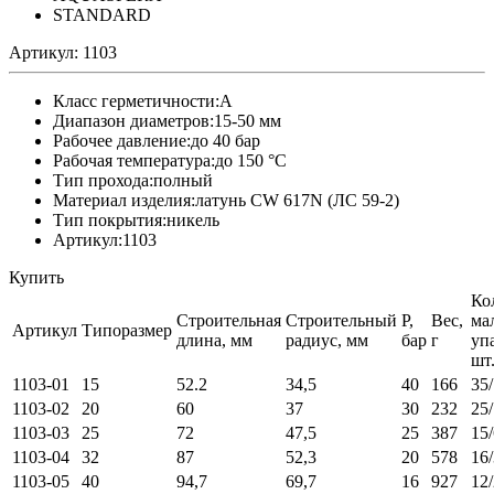
Артикул:
1103
Класс герметичности:A
Диапазон диаметров:15-50 мм
Рабочее давление:до 40 бар
Рабочая температура:до 150 °C
Тип прохода:полный
Материал изделия:латунь CW 617N (ЛС 59-2)
Тип покрытия:никель
Артикул:1103
Купить
Ко
Строительная
Строительный
Р,
Вес,
мал
Артикул
Типоразмер
длина, мм
радиус, мм
бар
г
уп
шт
1103-01
15
52.2
34,5
40
166
35
1103-02
20
60
37
30
232
25
1103-03
25
72
47,5
25
387
15
1103-04
32
87
52,3
20
578
16
1103-05
40
94,7
69,7
16
927
12