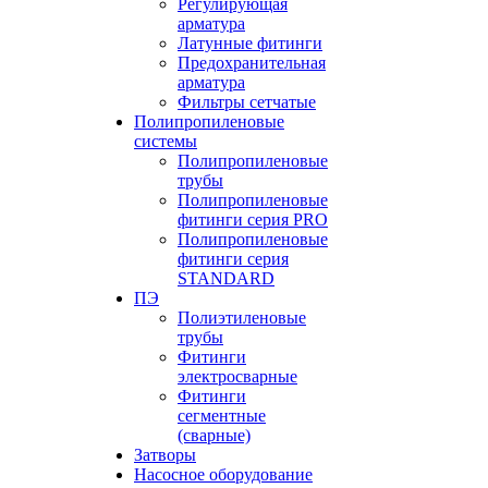
Регулирующая
арматура
Латунные фитинги
Предохранительная
арматура
Фильтры сетчатые
Полипропиленовые
системы
Полипропиленовые
трубы
Полипропиленовые
фитинги серия PRO
Полипропиленовые
фитинги серия
STANDARD
ПЭ
Полиэтиленовые
трубы
Фитинги
электросварные
Фитинги
сегментные
(сварные)
Затворы
Насосное оборудование