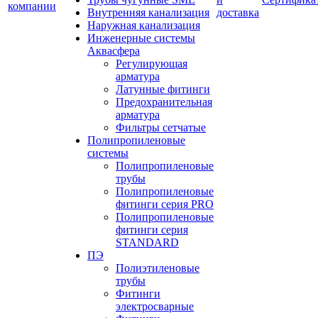
компании
Внутренняя канализация
доставка
Наружная канализация
Инженерные системы
Аквасфера
Регулирующая
арматура
Латунные фитинги
Предохранительная
арматура
Фильтры сетчатые
Полипропиленовые
системы
Полипропиленовые
трубы
Полипропиленовые
фитинги серия PRO
Полипропиленовые
фитинги серия
STANDARD
ПЭ
Полиэтиленовые
трубы
Фитинги
электросварные