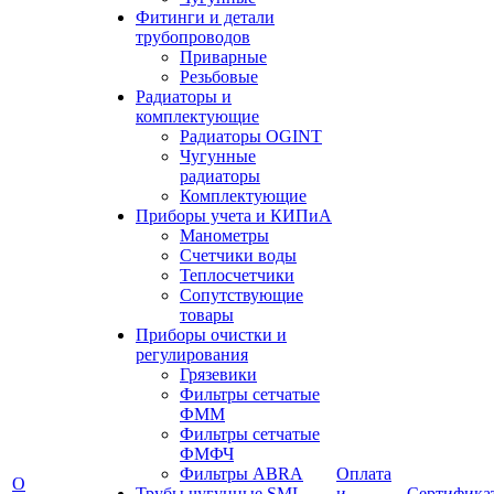
Фитинги и детали
трубопроводов
Приварные
Резьбовые
Радиаторы и
комплектующие
Радиаторы OGINT
Чугунные
радиаторы
Комплектующие
Приборы учета и КИПиА
Манометры
Счетчики воды
Теплосчетчики
Сопутствующие
товары
Приборы очистки и
регулирования
Грязевики
Фильтры сетчатые
ФММ
Фильтры сетчатые
ФМФЧ
Фильтры ABRA
Оплата
О
Трубы чугунные SML
и
Сертифика