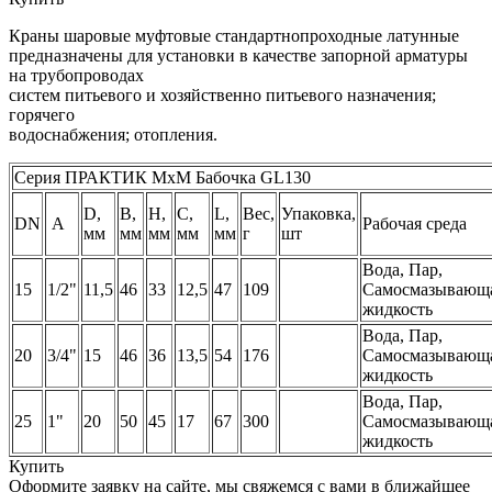
Краны шаровые муфтовые стандартнопроходные латунные
предназначены для установки в качестве запорной арматуры
на трубопроводах
систем питьевого и хозяйственно питьевого назначения;
горячего
водоснабжения; отопления.
Серия ПРАКТИК МхМ Бабочка GL130
D,
B,
H,
C,
L,
Вес,
Упаковка,
DN
A
Рабочая среда
мм
мм
мм
мм
мм
г
шт
Вода, Пар,
15
1/2"
11,5
46
33
12,5
47
109
Самосмазывающ
жидкость
Вода, Пар,
20
3/4"
15
46
36
13,5
54
176
Самосмазывающ
жидкость
Вода, Пар,
25
1"
20
50
45
17
67
300
Самосмазывающ
жидкость
Купить
Оформите заявку на сайте, мы свяжемся с вами в ближайшее