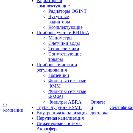
Радиаторы и
комплектующие
Радиаторы OGINT
Чугунные
радиаторы
Комплектующие
Приборы учета и КИПиА
Манометры
Счетчики воды
Теплосчетчики
Сопутствующие
товары
Приборы очистки и
регулирования
Грязевики
Фильтры сетчатые
ФММ
Фильтры сетчатые
ФМФЧ
Фильтры ABRA
Оплата
О
Трубы чугунные SML
и
Сертифика
компании
Внутренняя канализация
доставка
Наружная канализация
Инженерные системы
Аквасфера