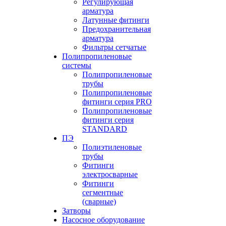
Регулирующая
арматура
Латунные фитинги
Предохранительная
арматура
Фильтры сетчатые
Полипропиленовые
системы
Полипропиленовые
трубы
Полипропиленовые
фитинги серия PRO
Полипропиленовые
фитинги серия
STANDARD
ПЭ
Полиэтиленовые
трубы
Фитинги
электросварные
Фитинги
сегментные
(сварные)
Затворы
Насосное оборудование