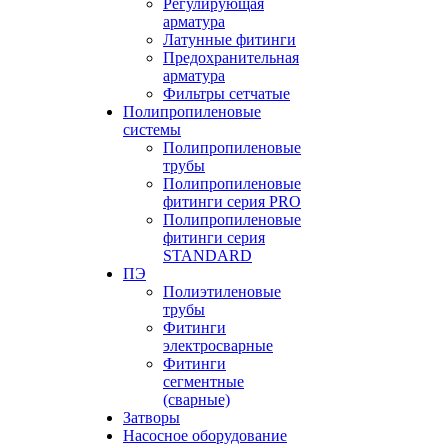
Регулирующая
арматура
Латунные фитинги
Предохранительная
арматура
Фильтры сетчатые
Полипропиленовые
системы
Полипропиленовые
трубы
Полипропиленовые
фитинги серия PRO
Полипропиленовые
фитинги серия
STANDARD
ПЭ
Полиэтиленовые
трубы
Фитинги
электросварные
Фитинги
сегментные
(сварные)
Затворы
Насосное оборудование