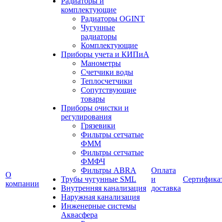
Радиаторы и
комплектующие
Радиаторы OGINT
Чугунные
радиаторы
Комплектующие
Приборы учета и КИПиА
Манометры
Счетчики воды
Теплосчетчики
Сопутствующие
товары
Приборы очистки и
регулирования
Грязевики
Фильтры сетчатые
ФММ
Фильтры сетчатые
ФМФЧ
Фильтры ABRA
Оплата
О
Трубы чугунные SML
и
Сертифика
компании
Внутренняя канализация
доставка
Наружная канализация
Инженерные системы
Аквасфера