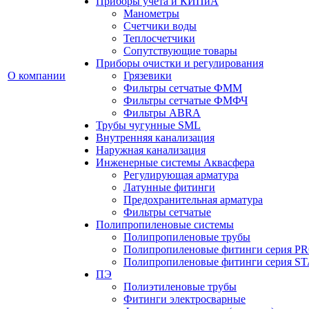
Приборы учета и КИПиА
Манометры
Счетчики воды
Теплосчетчики
Сопутствующие товары
Приборы очистки и регулирования
О компании
Грязевики
Фильтры сетчатые ФММ
Фильтры сетчатые ФМФЧ
Фильтры ABRA
Трубы чугунные SML
Внутренняя канализация
Наружная канализация
Инженерные системы Аквасфера
Регулирующая арматура
Латунные фитинги
Предохранительная арматура
Фильтры сетчатые
Полипропиленовые системы
Полипропиленовые трубы
Полипропиленовые фитинги серия P
Полипропиленовые фитинги серия 
ПЭ
Полиэтиленовые трубы
Фитинги электросварные