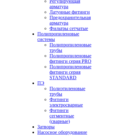
Регулирующая
арматура
Латунные фитинги
Предохранительная
арматура
Фильтры сетчатые
Полипропиленовые
системы
Полипропиленовые
трубы
Полипропиленовые
фитинги серия PRO
Полипропиленовые
фитинги серия
STANDARD
ПЭ
Полиэтиленовые
трубы
Фитинги
электросварные
Фитинги
сегментные
(сварные)
Затворы
Насосное оборудование