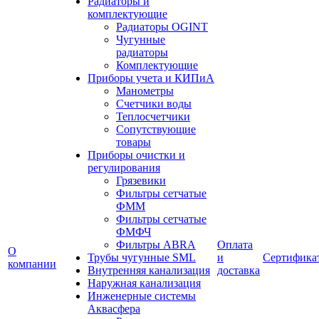
Радиаторы и
комплектующие
Радиаторы OGINT
Чугунные
радиаторы
Комплектующие
Приборы учета и КИПиА
Манометры
Счетчики воды
Теплосчетчики
Сопутствующие
товары
Приборы очистки и
регулирования
Грязевики
Фильтры сетчатые
ФММ
Фильтры сетчатые
ФМФЧ
Фильтры ABRA
Оплата
О
Трубы чугунные SML
и
Сертифика
компании
Внутренняя канализация
доставка
Наружная канализация
Инженерные системы
Аквасфера