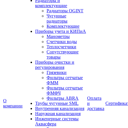
Радиаторы и
комплектующие
Радиаторы OGINT
Чугунные
радиаторы
Комплектующие
Приборы учета и КИПиА
Манометры
Счетчики воды
Теплосчетчики
Сопутствующие
товары
Приборы очистки и
регулирования
Грязевики
Фильтры сетчатые
ФММ
Фильтры сетчатые
ФМФЧ
Фильтры ABRA
Оплата
О
Трубы чугунные SML
и
Сертифика
компании
Внутренняя канализация
доставка
Наружная канализация
Инженерные системы
Аквасфера