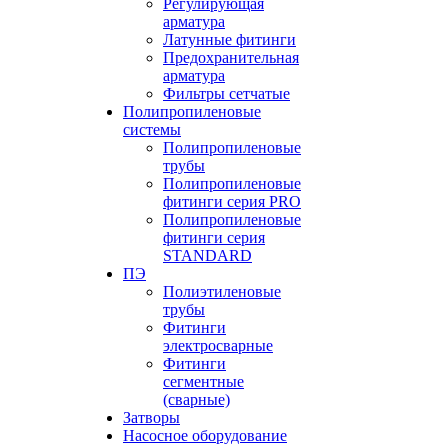
Регулирующая
арматура
Латунные фитинги
Предохранительная
арматура
Фильтры сетчатые
Полипропиленовые
системы
Полипропиленовые
трубы
Полипропиленовые
фитинги серия PRO
Полипропиленовые
фитинги серия
STANDARD
ПЭ
Полиэтиленовые
трубы
Фитинги
электросварные
Фитинги
сегментные
(сварные)
Затворы
Насосное оборудование