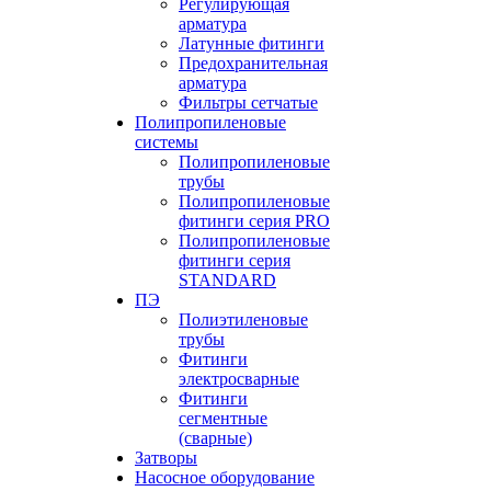
Регулирующая
арматура
Латунные фитинги
Предохранительная
арматура
Фильтры сетчатые
Полипропиленовые
системы
Полипропиленовые
трубы
Полипропиленовые
фитинги серия PRO
Полипропиленовые
фитинги серия
STANDARD
ПЭ
Полиэтиленовые
трубы
Фитинги
электросварные
Фитинги
сегментные
(сварные)
Затворы
Насосное оборудование