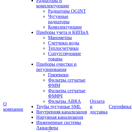
Радиаторы и
комплектующие
Радиаторы OGINT
Чугунные
радиаторы
Комплектующие
Приборы учета и КИПиА
Манометры
Счетчики воды
Теплосчетчики
Сопутствующие
товары
Приборы очистки и
регулирования
Грязевики
Фильтры сетчатые
ФММ
Фильтры сетчатые
ФМФЧ
Фильтры ABRA
Оплата
О
Трубы чугунные SML
и
Сертифика
компании
Внутренняя канализация
доставка
Наружная канализация
Инженерные системы
Аквасфера