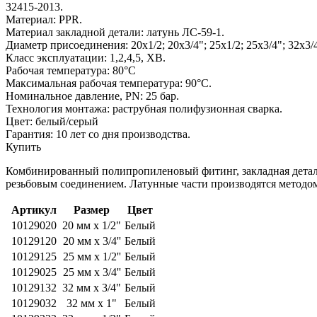
32415-2013.
Материал: PPR.
Материал закладной детали: латунь ЛС-59-1.
Диаметр присоединения: 20х1/2; 20х3/4"; 25х1/2; 25х3/4"; 32х3/4"
Класс эксплуатации: 1,2,4,5, ХВ.
Рабочая температура: 80°С
Максимальная рабочая температура: 90°С.
Номинальное давление, PN: 25 бар.
Технология монтажа: раструбная полифузионная сварка.
Цвет: белый/серый
Гарантия: 10 лет со дня производства.
Купить
Комбинированный полипропиленовый фитинг, закладная деталь
резьбовым соединением. Латунные части производятся методом
Артикул
Размер
Цвет
10129020
20 мм х 1/2"
Белый
10129120
20 мм x 3/4''
Белый
10129125
25 мм x 1/2''
Белый
10129025
25 мм x 3/4''
Белый
10129132
32 мм х 3/4"
Белый
10129032
32 мм х 1"
Белый