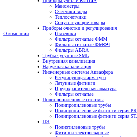
Приборы учета и КИПиА
Манометры
Счетчики воды
Теплосчетчики
Сопутствующие товары
Приборы очистки и регулирования
О компании
Грязевики
Фильтры сетчатые ФММ
Фильтры сетчатые ФМФЧ
Фильтры ABRA
Трубы чугунные SML
Внутренняя канализация
Наружная канализация
Инженерные системы Аквасфера
Регулирующая арматура
Латунные фитинги
Предохранительная арматура
Фильтры сетчатые
Полипропиленовые системы
Полипропиленовые трубы
Полипропиленовые фитинги серия P
Полипропиленовые фитинги серия 
ПЭ
Полиэтиленовые трубы
Фитинги электросварные