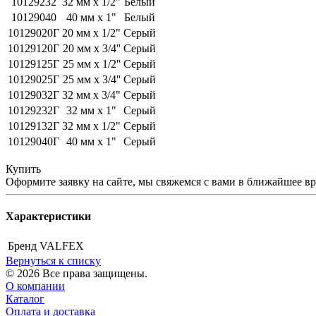
10129232
32 мм х 1/2"
Белый
10129040
40 мм х 1"
Белый
10129020Г
20 мм х 1/2"
Серый
10129120Г
20 мм x 3/4''
Серый
10129125Г
25 мм x 1/2''
Серый
10129025Г
25 мм x 3/4''
Серый
10129032Г
32 мм х 3/4"
Серый
10129232Г
32 мм х 1"
Серый
10129132Г
32 мм х 1/2"
Серый
10129040Г
40 мм х 1"
Серый
Купить
Оформите заявку на сайте, мы свяжемся с вами в ближайшее в
Характеристики
Бренд
VALFEX
Вернуться к списку
© 2026 Все права защищены.
О компании
Каталог
Оплата и доставка