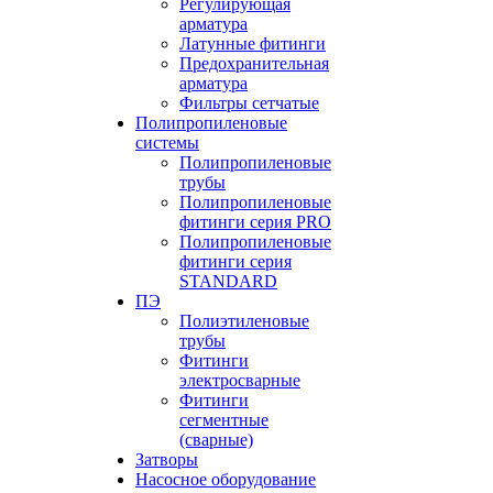
Регулирующая
арматура
Латунные фитинги
Предохранительная
арматура
Фильтры сетчатые
Полипропиленовые
системы
Полипропиленовые
трубы
Полипропиленовые
фитинги серия PRO
Полипропиленовые
фитинги серия
STANDARD
ПЭ
Полиэтиленовые
трубы
Фитинги
электросварные
Фитинги
сегментные
(сварные)
Затворы
Насосное оборудование