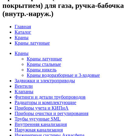
покрытием) для газа, ручка-бабочка
(внутр.-наруж.)
Главная
Каталог
Краны
Краны латунные
Краны
Краны латунные
Краны стальные
Краны никель
Краны водоразборные и 3-ходовые
Задвижки и электроприводы
Вентили
Клапаны
Фитинги и детали трубопроводов
Радиаторы и комплектующие
Приборы учета и КИПиА
Приборы очистки и регулирования
Трубы чугунные SML
Внутренняя канализация
Наружная канализация
Инженерные системы Аквасфера