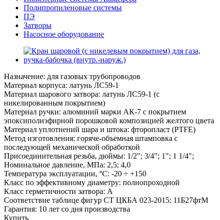
Полипропиленовые системы
ПЭ
Затворы
Насосное оборудование
Назначение: для газовых трубопроводов
Материал корпуса: латунь ЛС59-1
Материал шарового затвора: латунь ЛС59-1 (с
никелированным покрытием)
Материал ручки: алюминий марки АК-7 с покрытием
эпоксиполиэфирной порошковой композицией желтого цвета
Материал уплотнений шара и штока: фторопласт (PTFE)
Метод изготовления: горяче-объемная штамповка с
последующей механической обработкой
Присоединительная резьба, дюймы: 1/2"; 3/4"; 1"; 1 1/4";
Номинальное давление, МПа: 2,5; 4,0
Температура эксплуатации, °С: -20 ÷ +150
Класс по эффективному диаметру: полнопроходной
Класс герметичности затвора: А
Соответствие таблице фигур СТ ЦКБА 023-2015: 11Б27фтМ
Гарантия: 10 лет со дня производства
Купить