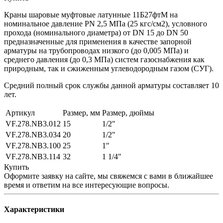
Краны шаровые муфтовые латунные 11Б27фтМ на
номинальное давление PN 2,5 МПа (25 кгс/см2), условного
прохода (номинального диаметра) от DN 15 до DN 50
предназначенные для применения в качестве запорной
арматуры на трубопроводах низкого (до 0,005 МПа) и
среднего давления (до 0,3 МПа) систем газоснабжения как
природным, так и сжиженным углеводородным газом (СУГ).
Средний полный срок службы данной арматуры составляет 10
лет.
Артикул
Размер, мм
Размер, дюймы
VF.278.NB3.012
15
1/2"
VF.278.NB3.034
20
1/2"
VF.278.NB3.100
25
1"
VF.278.NB3.114
32
1 1/4"
Купить
Оформите заявку на сайте, мы свяжемся с вами в ближайшее
время и ответим на все интересующие вопросы.
Характеристики