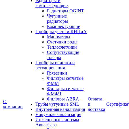
Радиаторы и
комплектующие
Радиаторы OGINT
Чугунные
радиаторы
Комплектующие
Приборы учета и КИПиА
Манометры
Счетчики воды
Теплосчетчики
Сопутствующие
товары
Приборы очистки и
регулирования
Грязевики
Фильтры сетчатые
ФММ
Фильтры сетчатые
ФМФЧ
Фильтры ABRA
Оплата
О
Трубы чугунные SML
и
Сертифика
компании
Внутренняя канализация
доставка
Наружная канализация
Инженерные системы
Аквасфера