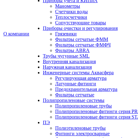
Приборы учета и КИПиА
Манометры
Счетчики воды
Теплосчетчики
Сопутствующие товары
Приборы очистки и регулирования
О компании
Грязевики
Фильтры сетчатые ФММ
Фильтры сетчатые ФМФЧ
Фильтры ABRA
Трубы чугунные SML
Внутренняя канализация
Наружная канализация
Инженерные системы Аквасфера
Регулирующая арматура
Латунные фитинги
Предохранительная арматура
Фильтры сетчатые
Полипропиленовые системы
Полипропиленовые трубы
Полипропиленовые фитинги серия P
Полипропиленовые фитинги серия 
ПЭ
Полиэтиленовые трубы
Фитинги электросварные